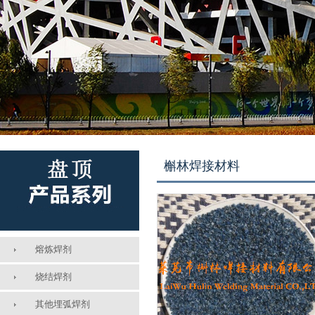
槲林焊接材料
熔炼焊剂
烧结焊剂
其他埋弧焊剂